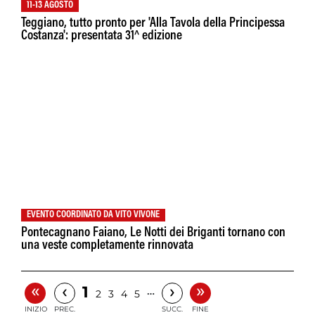
11-13 AGOSTO
Teggiano, tutto pronto per 'Alla Tavola della Principessa
Costanza': presentata 31^ edizione
EVENTO COORDINATO DA VITO VIVONE
Pontecagnano Faiano, Le Notti dei Briganti tornano con
una veste completamente rinnovata
«
»
‹
›
1
…
2
3
4
5
INIZIO
PREC.
SUCC.
FINE