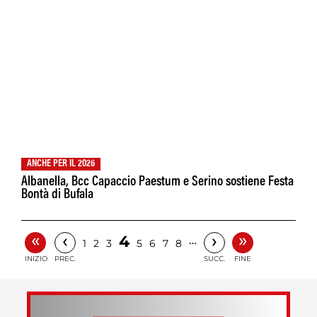
ANCHE PER IL 2026
Albanella, Bcc Capaccio Paestum e Serino sostiene Festa
Bontà di Bufala
«
»
‹
›
4
…
1
2
3
5
6
7
8
INIZIO
PREC.
SUCC.
FINE