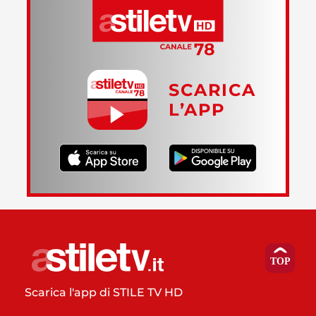
SCARICA
L’APP
Scarica l'app di STILE TV HD