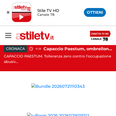
Stile TV HD
OTTIENI
Canale 78
 in moto nella notte: 19enne in prognosi riservata
Capaccio Paestum, ombrellone selvaggio: blitz della Municipale, sgomberate tutte le spiagge libere
CRONACA
15:38
in
CAPACCIO PAESTUM. Tolleranza zero contro l'occupazione
C
abusiv...
dr