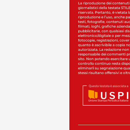
La riproduzione dei contenuti
giornalistici della testata STI
riservata. Pertanto, è vietata l
riproduzione e l’uso, anche par
testi, fotografie, contenuti au
filmati, loghi, grafiche aziendal
pubblicitarie, con qualsiasi di
elettronico/digitale o per mez
fotocopie, registrazioni, cover
quanto è ascrivibile a copia n
autorizzata. La redazione non
responsabile dei commenti pr
sito. Non potendo esercitare 
controllo continuo resta dispo
eliminarli su segnalazione qual
stessi risultano offensivi e oltr