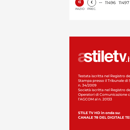
«
‹
…
11496
11497
INIZIO
PREC.
Testata iscritta nel Registro de
Stampa presso il Tribunale di 
n. 34/2009
Società iscritta nel Registro de
Operatori di Comunicazione c
l’AGCOM al n. 20133
STILE TV HD in onda su:
CANALE 78 DEL DIGITALE T