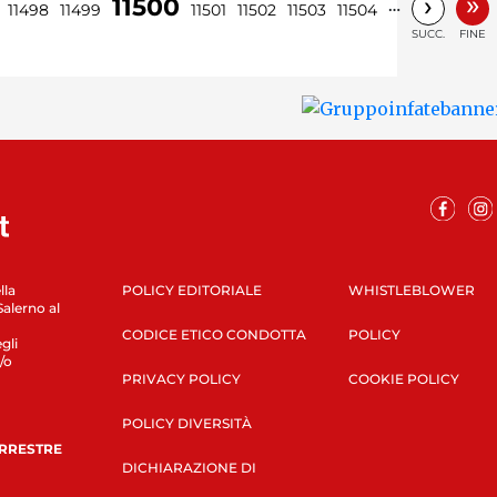
»
›
11500
…
11498
11499
11501
11502
11503
11504
SUCC.
FINE
lla
POLICY EDITORIALE
WHISTLEBLOWER
Salerno al
CODICE ETICO CONDOTTA
POLICY
gli
/o
PRIVACY POLICY
COOKIE POLICY
POLICY DIVERSITÀ
ERRESTRE
DICHIARAZIONE DI