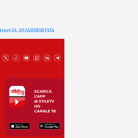
SCARICA
L’APP
di STILETV
HD
CANALE 78