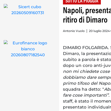
SOTTO LA PIOGGIA
Napoli, present
ritiro di Dimaro
Antonio Vuolo
20 luglio 2024
DIMARO FOLGARIDA. Si è
Dimaro, la presentazio
subito a parola è stat
dopo un coro anti-juv
non mi chiedete cose 
dobbiamo dare sempre 
primo tifoso del Napol
squadra ha detto: "
Abb
fare cose importanti”
.
staff, è stato il mome
presentato individualm