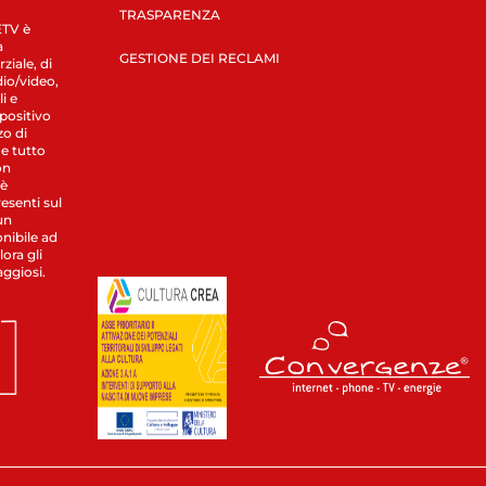
TRASPARENZA
LETV è
a
GESTIONE DEI RECLAMI
ziale, di
dio/video,
i e
spositivo
zo di
 e tutto
on
 è
esenti sul
un
nibile ad
ora gli
aggiosi.