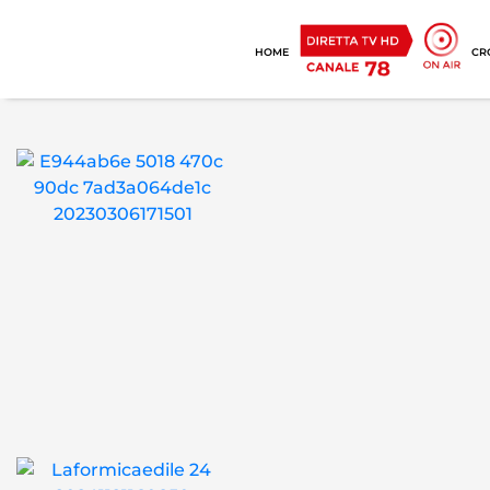
HOME
CR