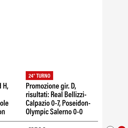
24° TURNO
d H,
Promozione gir. D,
risultati: Real Bellizzi-
sole
Calpazio 0-7, Poseidon-
on
Olympic Salerno 0-0