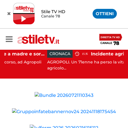
Stile TV HD
OTTIENI
Canale 78
Agropoli, botte a madre e sorella per ottenere denaro: 31enne in carcere
CRONACA
15:35
 ad Agropoli
AGROPOLI. Un 71enne ha perso la vita in un in
agricolo...