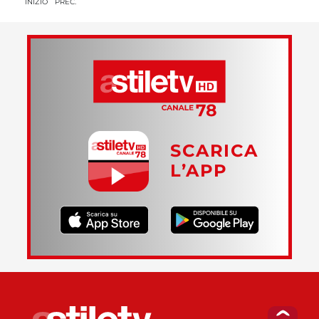
INIZIO
PREC.
SCARICA
L’APP