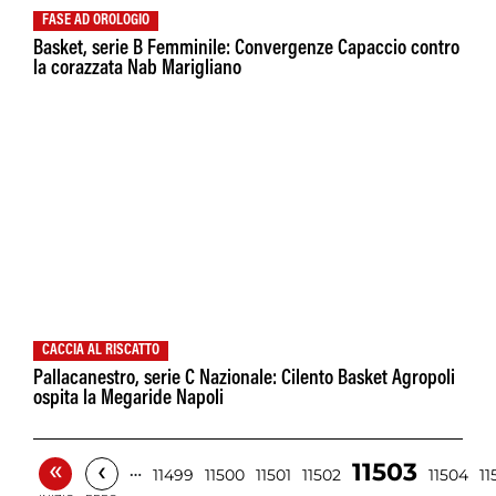
FASE AD OROLOGIO
Basket, serie B Femminile: Convergenze Capaccio contro
la corazzata Nab Marigliano
CACCIA AL RISCATTO
Pallacanestro, serie C Nazionale: Cilento Basket Agropoli
ospita la Megaride Napoli
«
‹
11503
…
11499
11500
11501
11502
11504
11