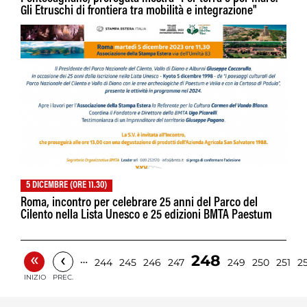
Gli Etruschi di frontiera tra mobilità e integrazione"
5 DICEMBRE (ORE 11.30)
Roma, incontro per celebrare 25 anni del Parco del
Cilento nella Lista Unesco e 25 edizioni BMTA Paestum
«
‹
248
…
244
245
246
247
249
250
251
2
INIZIO
PREC.