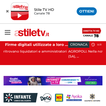
Stile TV HD
OTTIENI
Canale 78
Firme digitali utilizzate a loro insaputa: 9 indagati nel Vallo di Diano
CRONACA
11:33
atori e amministratori
AGROPOLI. Nella notte del 6 agosto sco
(SA), ...