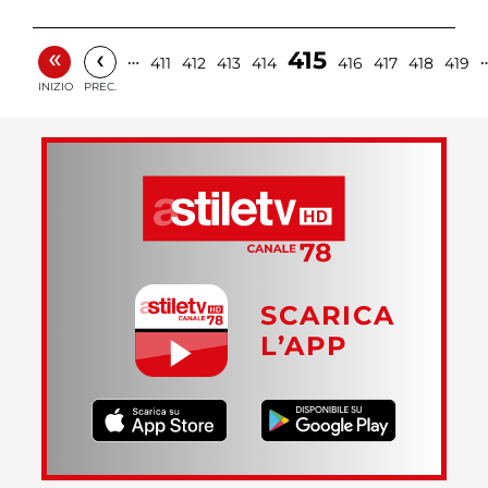
«
‹
415
…
411
412
413
414
416
417
418
419
INIZIO
PREC.
SCARICA
L’APP