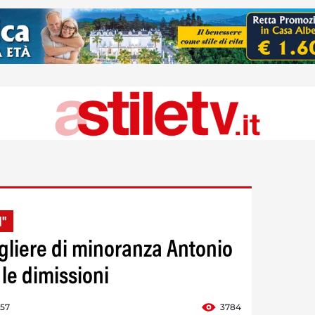
I"
igliere di minoranza Antonio
le dimissioni
:57
3784