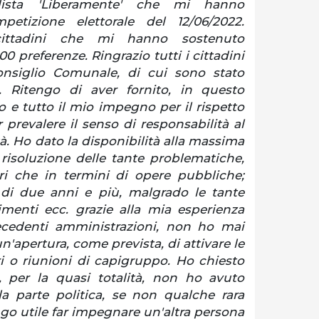
lista 'Liberamente' che mi hanno
petizione elettorale del 12/06/2022.
cittadini che mi hanno sostenuto
 preferenze. Ringrazio tutti i cittadini
onsiglio Comunale, di cui sono stato
. Ritengo di aver fornito, in questo
 e tutto il mio impegno per il rispetto
r prevalere il senso di responsabilità al
à. Ho dato la disponibilità alla massima
 risoluzione delle tante problematiche,
ori che in termini di opere pubbliche;
a di due anni e più, malgrado le tante
imenti ecc. grazie alla mia esperienza
ecedenti amministrazioni, non ho mai
n'apertura, come prevista, di attivare le
i o riunioni di capigruppo. Ho chiesto
e, per la quasi totalità, non ho avuto
la parte politica, se non qualche rara
ngo utile far impegnare un'altra persona