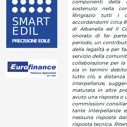
componenti della 
sostenuto nella com
Ringrazio tutti i 
accordandomi circa 800
di Albanella ed il C
onorato di far parte
periodo, un contributo
della legalità e per fa
servizio della comunit
collaborazione per la
sia in termini debit
tutto ciò, a distanz
interpellanze, sugger
maturata in altre pr
avuto una risposta o u
commissioni consiliar
tante interpellanze 
nessuna risposta dal
risposta tecnica. Rite