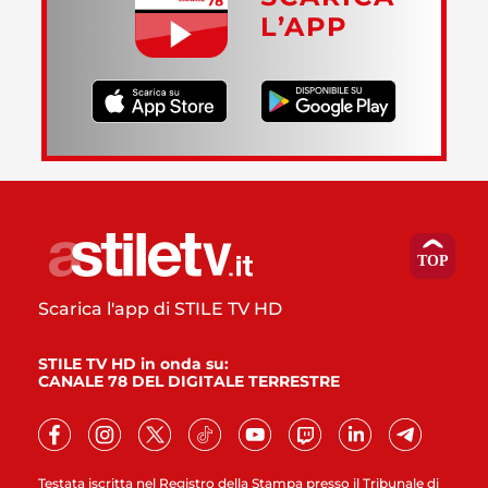
L’APP
Scarica l'app di STILE TV HD
STILE TV HD in onda su:
CANALE 78 DEL DIGITALE TERRESTRE
Testata iscritta nel Registro della Stampa presso il Tribunale di