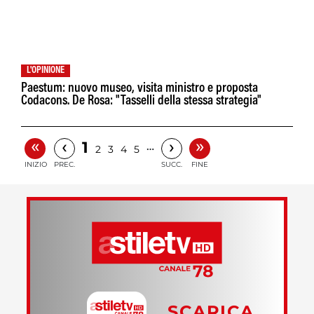
L'OPINIONE
Paestum: nuovo museo, visita ministro e proposta
Codacons. De Rosa: "Tasselli della stessa strategia"
«
»
‹
›
1
…
2
3
4
5
INIZIO
PREC.
SUCC.
FINE
SCARICA