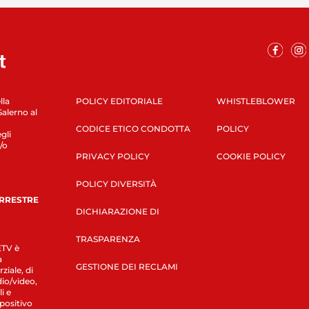
lla
POLICY EDITORIALE
WHISTLEBLOWER
Salerno al
CODICE ETICO CONDOTTA
POLICY
gli
/o
PRIVACY POLICY
COOKIE POLICY
POLICY DIVERSITÀ
ERRESTRE
DICHIARAZIONE DI
TRASPARENZA
LETV è
a
GESTIONE DEI RECLAMI
ziale, di
dio/video,
i e
spositivo