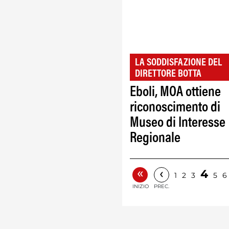
LA SODDISFAZIONE DEL
DIRETTORE BOTTA
Eboli, MOA ottiene
riconoscimento di
Museo di Interesse
Regionale
«
‹
4
1
2
3
5
6
INIZIO
PREC.