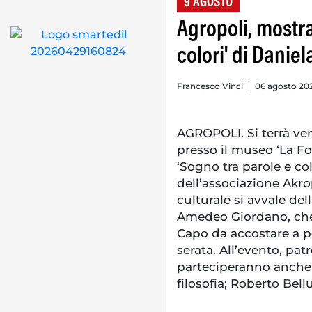
9 AGOSTO
Agropoli, mostra
colori' di Danie
Francesco Vinci
06 agosto 202
AGROPOLI. Si terrà vene
presso il museo ‘La Fo
‘Sogno tra parole e co
dell’associazione Akro
culturale si avvale del
Amedeo Giordano, che 
Capo da accostare a po
serata. All’evento, pa
parteciperanno anche 
filosofia; Roberto Bell