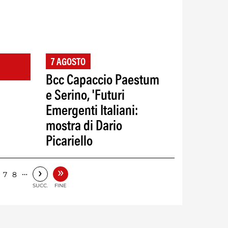
7 AGOSTO
Bcc Capaccio Paestum
e Serino, 'Futuri
Emergenti Italiani:
mostra di Dario
Picariello
»
›
…
7
8
SUCC.
FINE