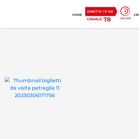
HOME
CR