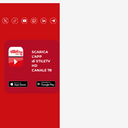
SCARICA
L’APP
di STILETV
HD
CANALE 78