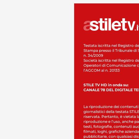
Testata iscritta nel Registro de
Stampa presso il Tribunale di 
n. 34/2009
Società iscritta nel Registro de
Operatori di Comunicazione c
l’AGCOM al n. 20133
STILE TV HD in onda su:
CANALE 78 DEL DIGITALE T
La riproduzione dei contenuti
giornalistici della testata STI
riservata. Pertanto, è vietata l
riproduzione e l’uso, anche par
testi, fotografie, contenuti au
filmati, loghi, grafiche aziendal
pubblicitarie, con qualsiasi di