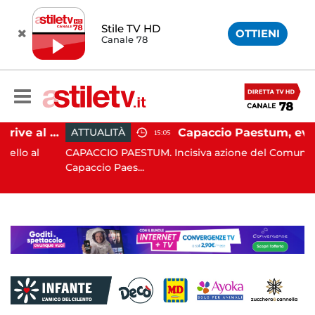
Stile TV HD
OTTIENI
Canale 78
Paestum, Codacons scrive al ministro Giuli: "Rilanciare scavi dell'Anfiteatro nell'area archeologica"
Capaccio Paestum, evasione tassa di soggiorno: scoperte 49 strutture fantasma
ATTUALITÀ
15:05
CAPACCIO PAESTUM. Incisiva azione del Comune di
Capaccio Paes...