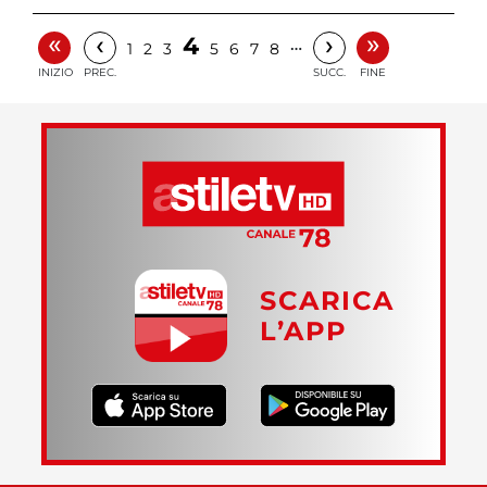
«
»
‹
›
4
…
1
2
3
5
6
7
8
INIZIO
PREC.
SUCC.
FINE
SCARICA
L’APP