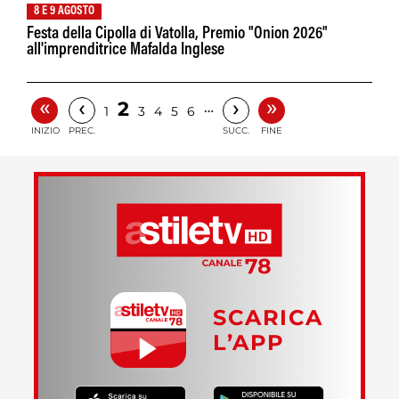
8 E 9 AGOSTO
Festa della Cipolla di Vatolla, Premio "Onion 2026"
all'imprenditrice Mafalda Inglese
«
»
‹
›
2
…
1
3
4
5
6
INIZIO
PREC.
SUCC.
FINE
SCARICA
L’APP