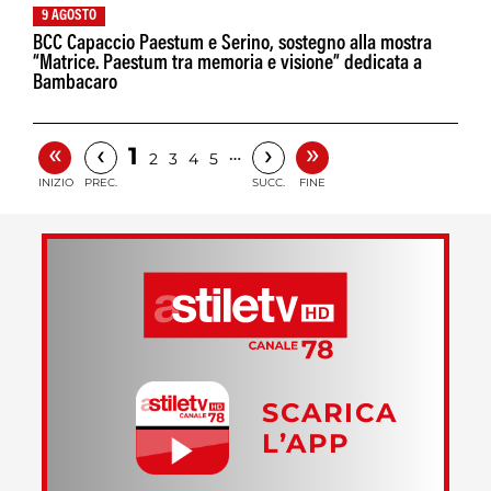
9 AGOSTO
BCC Capaccio Paestum e Serino, sostegno alla mostra
“Matrice. Paestum tra memoria e visione” dedicata a
Bambacaro
«
»
‹
›
1
…
2
3
4
5
INIZIO
PREC.
SUCC.
FINE
SCARICA
L’APP