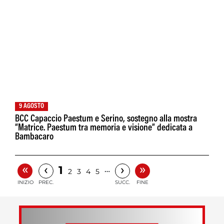
9 AGOSTO
BCC Capaccio Paestum e Serino, sostegno alla mostra
“Matrice. Paestum tra memoria e visione” dedicata a
Bambacaro
«
»
‹
›
1
…
2
3
4
5
INIZIO
PREC.
SUCC.
FINE