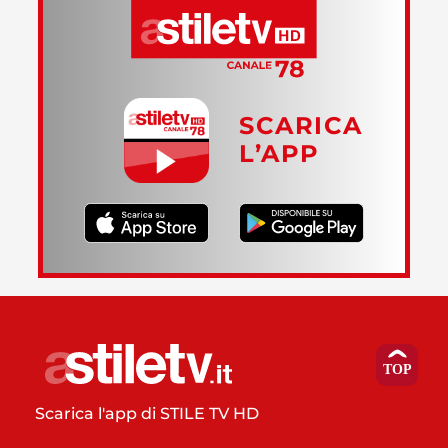
SCARICA
L’APP
Scarica l'app di STILE TV HD