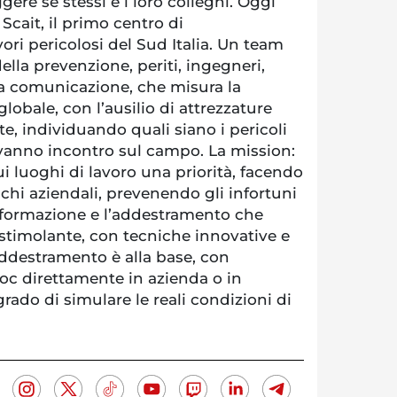
ere se stessi e i loro colleghi. Oggi
Scait, il primo centro di
ri pericolosi del Sud Italia. Un team
lla prevenzione, periti, ingegneri,
la comunicazione, che misura la
globale, con l’ausilio di attrezzature
te, individuando quali siano i pericoli
i vanno incontro sul campo. La mission:
ui luoghi di lavoro una priorità, facendo
chi aziendali, prevenendo gli infortuni
a formazione e l’addestramento che
timolante, con tecniche innovative e
’addestramento è alla base, con
oc direttamente in azienda o in
grado di simulare le reali condizioni di