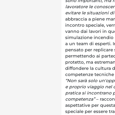
sono importanti, ma 
lavoratore le conosce
evitare le situazioni d
abbraccia a piene mani
incontro speciale, verr
vanno dai lavori in quo
simulazione incendio 
a un team di esperti. 
pensato per replicare 
permettendo ai partec
protetto, ma estremame
diffondere la cultura d
competenze tecniche e
“Non sarà solo un'op
e proprio viaggio nel 
pratica si incontrano 
competenza”
– raccont
aspettative per quest
speciale per essere tr