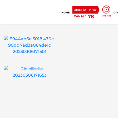
HOME
CR