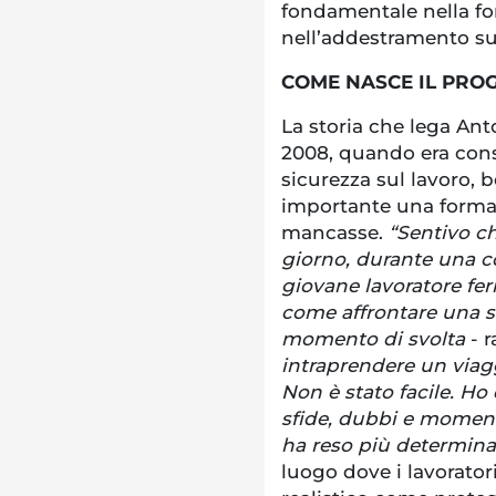
fondamentale nella fo
nell’addestramento sul
COME NASCE IL PRO
La storia che lega Anto
2008, quando era con
sicurezza sul lavoro,
importante una forma
mancasse.
“Sentivo c
giorno, durante una c
giovane lavoratore fe
come affrontare una si
momento di svolta
- 
intraprendere un viag
Non è stato facile. Ho
sfide, dubbi e moment
ha reso più determina
luogo dove i lavorato