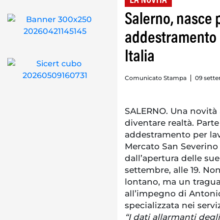
LA NOVITÀ
Salerno, nasce 
addestramento p
Italia
Comunicato Stampa
09 sette
SALERNO. Una novità as
diventare realtà. Parte
addestramento per lavo
Mercato San Severino (
dall’apertura delle sue
settembre, alle 19. No
lontano, ma un tragua
all’impegno di Antonio
specializzata nei servi
“I dati allarmanti degl