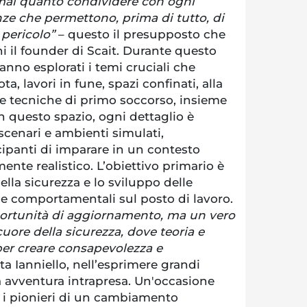
mai quanto condividere con ogni
nze che permettono, prima di tutto, di
i pericolo”
– questo il presupposto che
 il founder di Scait. Durante questo
anno esplorati i temi cruciali che
ta, lavori in fune, spazi confinati, alla
e tecniche di primo soccorso, insieme
In questo spazio, ogni dettaglio è
scenari e ambienti simulati,
ipanti di imparare in un contesto
nte realistico. L’obiettivo primario è
ella sicurezza e lo sviluppo delle
 comportamentali sul posto di lavoro.
portunità di aggiornamento, ma un vero
cuore della sicurezza, dove teoria e
per creare consapevolezza e
a Ianniello, nell’esprimere grandi
a avventura intrapresa. Un'occasione
a i pionieri di un cambiamento