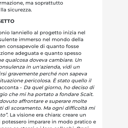
rmazione, ma soprattutto
la sicurezza.
GETTO
nio Ianniello al progetto inizia nel
sulente immerso nel mondo della
 ben consapevole di quanto fosse
zione adeguata e quanto spesso
he qualcosa doveva cambiare. Un
onsulenza in un'azienda, vidi un
rirsi gravemente perché non sapeva
tuazione pericolosa. È stato quello il
racconta -
Da quel giorno, ho deciso di
gio che mi ha portato a fondare Scait.
 dovuto affrontare e superare molte
i di scoramento. Ma ogni difficoltà mi
to”.
La visione era chiara: creare un
ri potessero imparare in modo pratico e