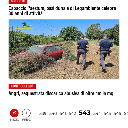
8 AGOSTO
Capaccio Paestum, oasi dunale di Legambiente celebra
30 anni di attività
CONTROLLI GDF
Angri, sequestrata discarica abusiva di oltre 4mila mq
«
‹
543
…
539
540
541
542
544
545
546
5
INIZIO
PREC.