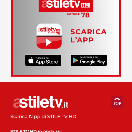
SCARICA
L’APP
Scarica l'app di STILE TV HD
STILE TV HD in onda su: