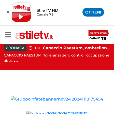
Stile TV HD
OTTIENI
Canale 78
 in moto nella notte: 19enne in prognosi riservata
Capaccio Paestum, ombrellone selvaggio: blitz della Municipale, sgomberate tutte le spiagge libere
CRONACA
15:38
in
CAPACCIO PAESTUM. Tolleranza zero contro l'occupazione
C
abusiv...
dr