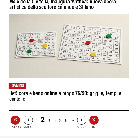
Moio della Civitella, inaugura 'Anthea': nuova opera
artistica dello scultore Emanuele Stifano
GAMING
BetScore e keno online e bingo 75/90: griglie, tempi e
cartelle
«
»
‹
›
2
…
1
3
4
5
6
INIZIO
PREC.
SUCC.
FINE