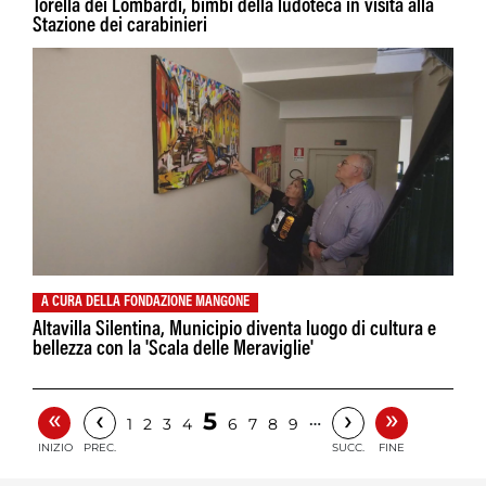
Torella dei Lombardi, bimbi della ludoteca in visita alla
Stazione dei carabinieri
A CURA DELLA FONDAZIONE MANGONE
Altavilla Silentina, Municipio diventa luogo di cultura e
bellezza con la 'Scala delle Meraviglie'
«
»
‹
›
5
…
1
2
3
4
6
7
8
9
INIZIO
PREC.
SUCC.
FINE