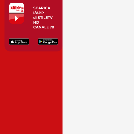
SCARICA
L’APP
di STILETV
HD
CANALE 78