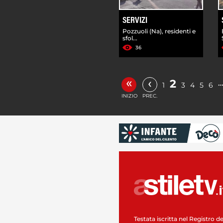
SERVIZI
Pozzuoli (Na), residenti e
sfol...
36
«
‹
2
1
3
4
5
6
INIZIO
PREC.
Testata iscritta nel Registro de