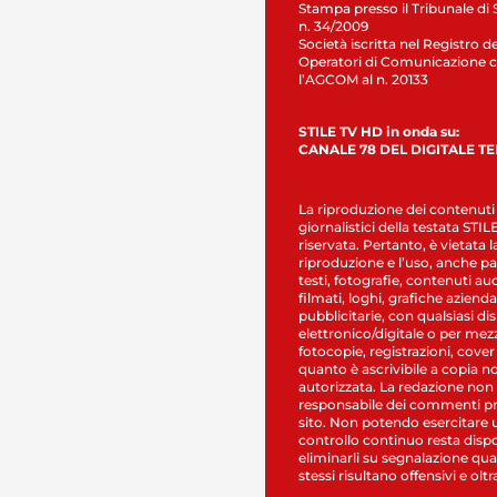
Stampa presso il Tribunale di 
n. 34/2009
Società iscritta nel Registro de
Operatori di Comunicazione c
l’AGCOM al n. 20133
STILE TV HD in onda su:
CANALE 78 DEL DIGITALE T
La riproduzione dei contenuti
giornalistici della testata STI
riservata. Pertanto, è vietata l
riproduzione e l’uso, anche par
testi, fotografie, contenuti au
filmati, loghi, grafiche aziendal
pubblicitarie, con qualsiasi di
elettronico/digitale o per mez
fotocopie, registrazioni, cover
quanto è ascrivibile a copia n
autorizzata. La redazione non
responsabile dei commenti pr
sito. Non potendo esercitare 
controllo continuo resta dispo
eliminarli su segnalazione qual
stessi risultano offensivi e oltr