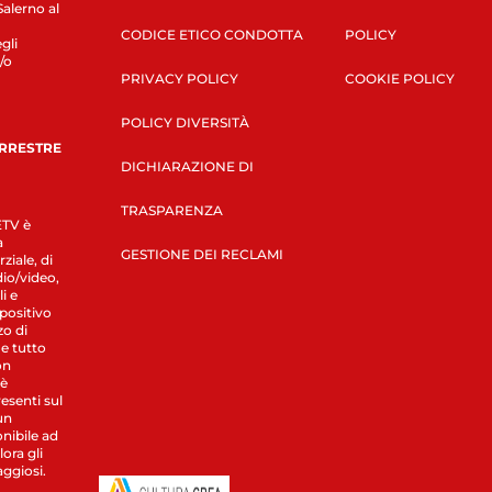
Salerno al
CODICE ETICO CONDOTTA
POLICY
gli
/o
PRIVACY POLICY
COOKIE POLICY
POLICY DIVERSITÀ
ERRESTRE
DICHIARAZIONE DI
TRASPARENZA
LETV è
a
GESTIONE DEI RECLAMI
ziale, di
dio/video,
i e
spositivo
zo di
 e tutto
on
 è
esenti sul
un
nibile ad
ora gli
aggiosi.