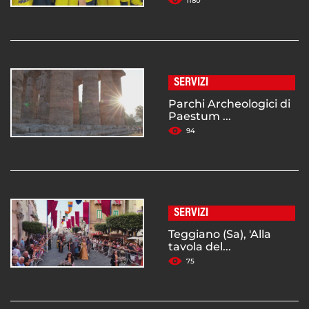
1180
SERVIZI
Parchi Archeologici di
Paestum ...
94
SERVIZI
Teggiano (Sa), 'Alla
tavola del...
75