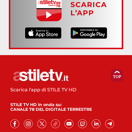
SCARICA
L’APP
Scarica l'app di STILE TV HD
STILE TV HD in onda su:
CANALE 78 DEL DIGITALE TERRESTRE