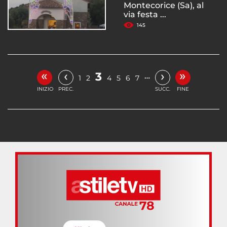
Montecorice (Sa), al
via festa ...
145
«
»
‹
›
3
…
1
2
4
5
6
7
INIZIO
PREC.
SUCC.
FINE