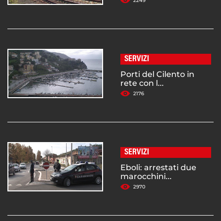
2249
SERVIZI
Porti del Cilento in
rete con l...
2176
SERVIZI
Eboli: arrestati due
marocchini...
2970