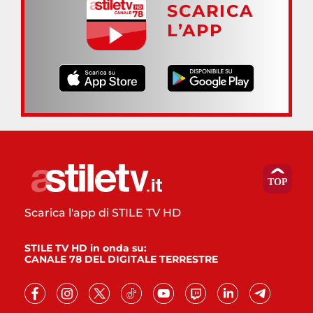
SCARICA
L’APP
Scarica l'app di STILE TV HD
STILE TV HD in onda su:
CANALE 78 DEL DIGITALE TERRESTRE