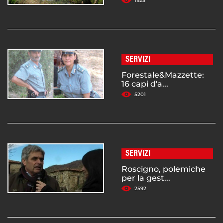
1925
SERVIZI
Forestale&Mazzette:
16 capi d'a...
5201
SERVIZI
Roscigno, polemiche
per la gest...
2592