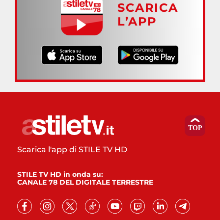
SCARICA
L’APP
Scarica l'app di STILE TV HD
STILE TV HD in onda su:
CANALE 78 DEL DIGITALE TERRESTRE