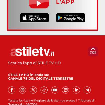
L’APP
Scarica l'app di STILE TV HD
STILE TV HD in onda su:
CANALE 78 DEL DIGITALE TERRESTRE
Testata iscritta nel Registro della Stampa presso il Tribunale di
Salerno al n. 34/2009