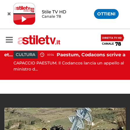
Stile TV HD
OTTIENI
Canale 78
Martina Carbonaro, braccialetto elettronico per i genitori della 14enne uccisa dall'ex
Paestum, Codacons scrive al ministro Giuli: "Rilanciare scavi dell'Anfiteatro nell'area archeologica"
CULTURA
10:54
CAPACCIO PAESTUM. Il Codancos lancia un appello al
ministro d...