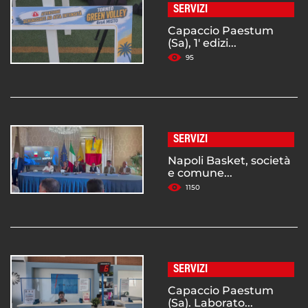
SERVIZI
Capaccio Paestum
(Sa), 1' edizi...
95
SERVIZI
Napoli Basket, società
e comune...
1150
SERVIZI
Capaccio Paestum
(Sa). Laborato...