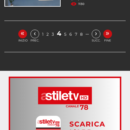
1130
«
»
‹
›
4
…
1
2
3
5
6
7
8
INIZIO
PREC.
SUCC.
FINE
SCARICA