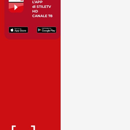
L’APP
di STILETV
HD
CANALE 78