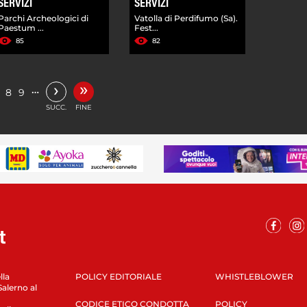
SERVIZI
SERVIZI
Parchi Archeologici di
Vatolla di Perdifumo (Sa).
Paestum ...
Fest...
85
82
»
›
…
8
9
SUCC.
FINE
lla
POLICY EDITORIALE
WHISTLEBLOWER
Salerno al
CODICE ETICO CONDOTTA
POLICY