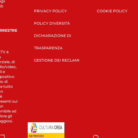
gli
/o
PRIVACY POLICY
COOKIE POLICY
POLICY DIVERSITÀ
ERRESTRE
DICHIARAZIONE DI
TRASPARENZA
LETV è
a
GESTIONE DEI RECLAMI
ziale, di
dio/video,
i e
spositivo
zo di
 e tutto
on
 è
esenti sul
un
nibile ad
ora gli
aggiosi.