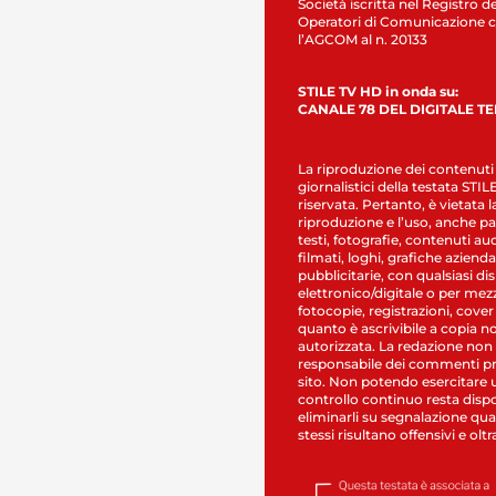
Società iscritta nel Registro de
Operatori di Comunicazione c
l’AGCOM al n. 20133
STILE TV HD in onda su:
CANALE 78 DEL DIGITALE T
La riproduzione dei contenuti
giornalistici della testata STI
riservata. Pertanto, è vietata l
riproduzione e l’uso, anche par
testi, fotografie, contenuti au
filmati, loghi, grafiche aziendal
pubblicitarie, con qualsiasi di
elettronico/digitale o per mez
fotocopie, registrazioni, cover
quanto è ascrivibile a copia n
autorizzata. La redazione non
responsabile dei commenti pr
sito. Non potendo esercitare 
controllo continuo resta dispo
eliminarli su segnalazione qual
stessi risultano offensivi e oltr