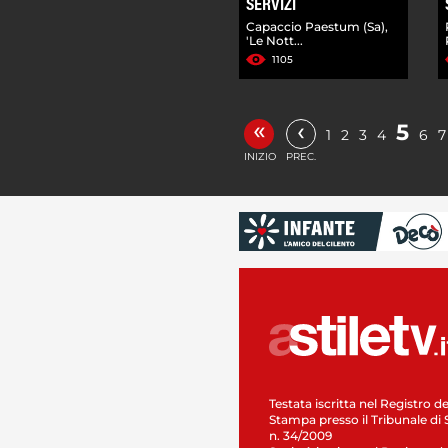
SERVIZI
Capaccio Paestum (Sa),
'Le Nott...
1105
«
‹
5
1
2
3
4
6
7
INIZIO
PREC.
Testata iscritta nel Registro de
Stampa presso il Tribunale di 
n. 34/2009