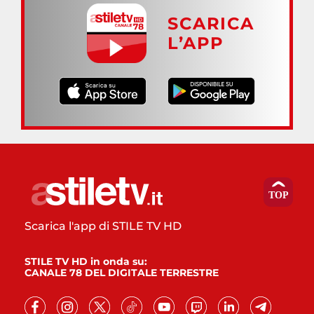
SCARICA
L’APP
Scarica l'app di STILE TV HD
STILE TV HD in onda su:
CANALE 78 DEL DIGITALE TERRESTRE