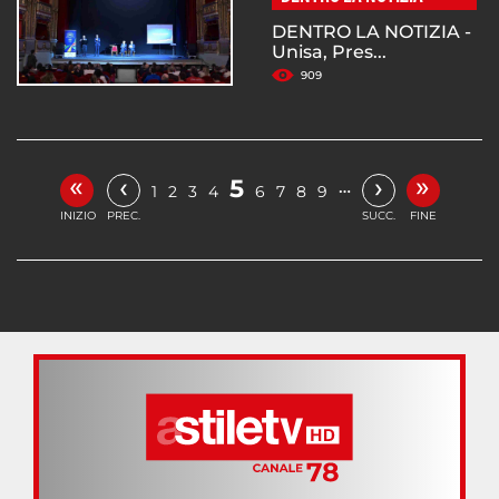
DENTRO LA NOTIZIA -
Unisa, Pres...
909
«
»
‹
›
5
…
1
2
3
4
6
7
8
9
INIZIO
PREC.
SUCC.
FINE