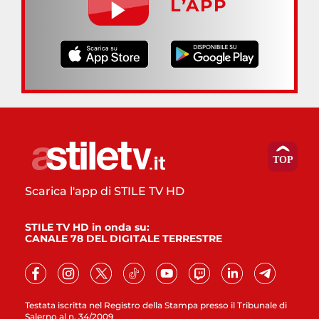
L’APP
Scarica l'app di STILE TV HD
STILE TV HD in onda su:
CANALE 78 DEL DIGITALE TERRESTRE
Testata iscritta nel Registro della Stampa presso il Tribunale di
Salerno al n. 34/2009