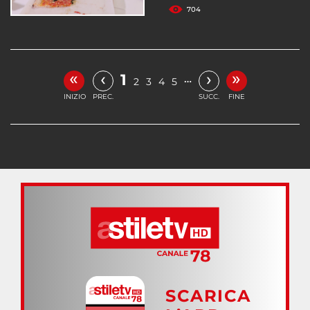
704
«
»
‹
›
1
…
2
3
4
5
INIZIO
PREC.
SUCC.
FINE
SCARICA