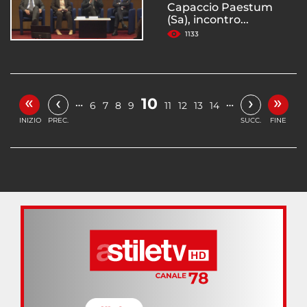
Capaccio Paestum
(Sa), incontro...
1133
«
»
‹
›
10
…
…
6
7
8
9
11
12
13
14
INIZIO
PREC.
SUCC.
FINE