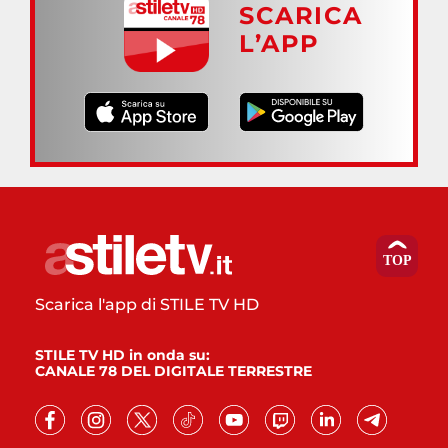
SCARICA
L’APP
Scarica l'app di STILE TV HD
STILE TV HD in onda su:
CANALE 78 DEL DIGITALE TERRESTRE