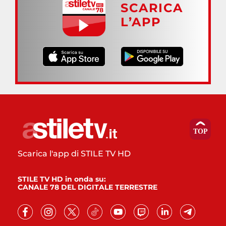
SCARICA
L’APP
Scarica l'app di STILE TV HD
STILE TV HD in onda su:
CANALE 78 DEL DIGITALE TERRESTRE