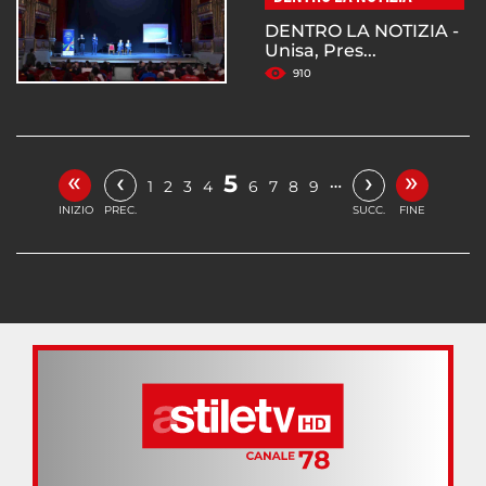
DENTRO LA NOTIZIA -
Unisa, Pres...
910
«
»
‹
›
5
…
1
2
3
4
6
7
8
9
INIZIO
PREC.
SUCC.
FINE