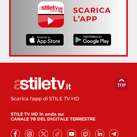
SCARICA
L’APP
Scarica l'app di STILE TV HD
STILE TV HD in onda su:
CANALE 78 DEL DIGITALE TERRESTRE