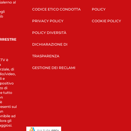
Salerno al
CODICE ETICO CONDOTTA
POLICY
gli
/o
PRIVACY POLICY
COOKIE POLICY
POLICY DIVERSITÀ
ERRESTRE
DICHIARAZIONE DI
TRASPARENZA
LETV è
a
GESTIONE DEI RECLAMI
ziale, di
dio/video,
i e
spositivo
zo di
 e tutto
on
 è
esenti sul
un
nibile ad
ora gli
aggiosi.