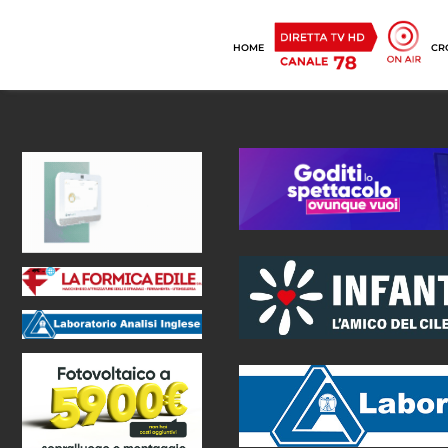
HOME
CR