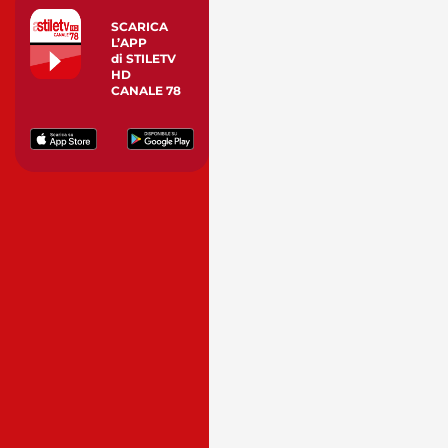
SCARICA
L’APP
di STILETV
HD
CANALE 78