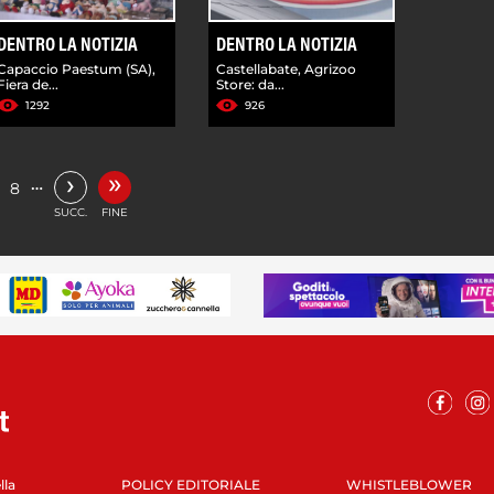
DENTRO LA NOTIZIA
DENTRO LA NOTIZIA
Capaccio Paestum (SA),
Castellabate, Agrizoo
Fiera de...
Store: da...
1292
926
»
›
…
8
SUCC.
FINE
lla
POLICY EDITORIALE
WHISTLEBLOWER