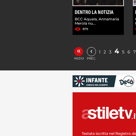
DENTRO LA NOTIZIA
BCC Aquara, Annamaria
Merola nu...
879
«
‹
4
1
2
3
5
6
7
INIZIO
PREC.
Testata iscritta nel Registro de