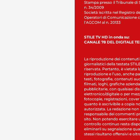
Stampa presso il Tribunale di 
n. 34/2009
Società iscritta nel Registro de
Operatori di Comunicazione c
l’AGCOM al n. 20133
STILE TV HD in onda su:
CANALE 78 DEL DIGITALE T
La riproduzione dei contenuti
giornalistici della testata STI
riservata. Pertanto, è vietata l
riproduzione e l’uso, anche par
testi, fotografie, contenuti au
filmati, loghi, grafiche aziendal
pubblicitarie, con qualsiasi di
elettronico/digitale o per mez
fotocopie, registrazioni, cover
quanto è ascrivibile a copia n
autorizzata. La redazione non
responsabile dei commenti pr
sito. Non potendo esercitare 
controllo continuo resta dispo
eliminarli su segnalazione qual
stessi risultano offensivi e oltr