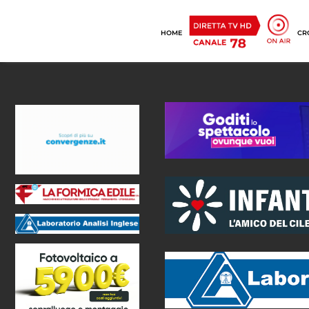
HOME
CR