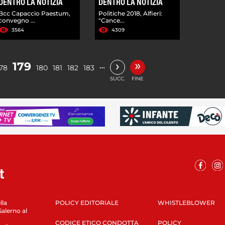
DENTRO LA NOTIZIA
DENTRO LA NOTIZIA
Bcc Capaccio Paestum,
Politiche 2018, Alfieri:
convegno ...
"Cance...
3564
4309
»
›
179
…
178
180
181
182
183
SUCC.
FINE
lla
POLICY EDITORIALE
WHISTLEBLOWER
Salerno al
CODICE ETICO CONDOTTA
POLICY