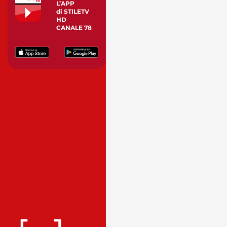
L’APP
di STILETV
HD
CANALE 78