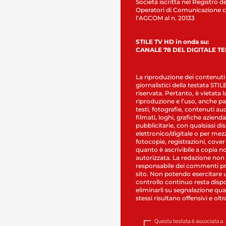
Società iscritta nel Registro de
Operatori di Comunicazione c
l’AGCOM al n. 20133
STILE TV HD in onda su:
CANALE 78 DEL DIGITALE T
La riproduzione dei contenuti
giornalistici della testata STI
riservata. Pertanto, è vietata l
riproduzione e l’uso, anche par
testi, fotografie, contenuti au
filmati, loghi, grafiche aziendal
pubblicitarie, con qualsiasi di
elettronico/digitale o per mez
fotocopie, registrazioni, cover
quanto è ascrivibile a copia n
autorizzata. La redazione non
responsabile dei commenti pr
sito. Non potendo esercitare 
controllo continuo resta dispo
eliminarli su segnalazione qual
stessi risultano offensivi e oltr