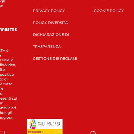
gli
/o
PRIVACY POLICY
COOKIE POLICY
POLICY DIVERSITÀ
ERRESTRE
DICHIARAZIONE DI
TRASPARENZA
LETV è
a
GESTIONE DEI RECLAMI
ziale, di
dio/video,
i e
spositivo
zo di
 e tutto
on
 è
esenti sul
un
nibile ad
ora gli
aggiosi.