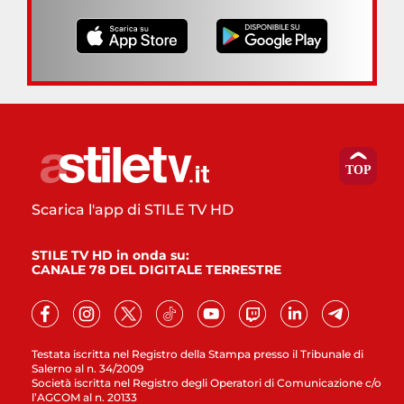
Scarica l'app di STILE TV HD
STILE TV HD in onda su:
CANALE 78 DEL DIGITALE TERRESTRE
Testata iscritta nel Registro della Stampa presso il Tribunale di
Salerno al n. 34/2009
Società iscritta nel Registro degli Operatori di Comunicazione c/o
l’AGCOM al n. 20133