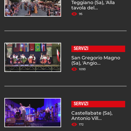
Teggiano (Sa), 'Alla
tavola del...
95
SERVIZI
San Gregorio Magno
(Sa), 'Angio...
1093
SERVIZI
Castellabate (Sa),
Antonio Vill...
172