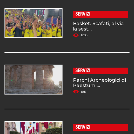
SERVIZI
Basket. Scafati, al via
la sest...
1203
SERVIZI
Parchi Archeologici di
Paestum ...
105
SERVIZI