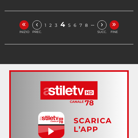
«
»
‹
›
4
…
1
2
3
5
6
7
8
INIZIO
PREC.
SUCC.
FINE
SCARICA
L’APP