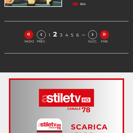
654
«
»
‹
›
2
…
1
3
4
5
6
INIZIO
PREC.
SUCC.
FINE
SCARICA