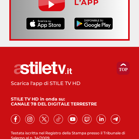
L’APP
Scarica l'app di STILE TV HD
STILE TV HD in onda su:
CANALE 78 DEL DIGITALE TERRESTRE
Testata iscritta nel Registro della Stampa presso il Tribunale di
Salerno al n. 34/2009