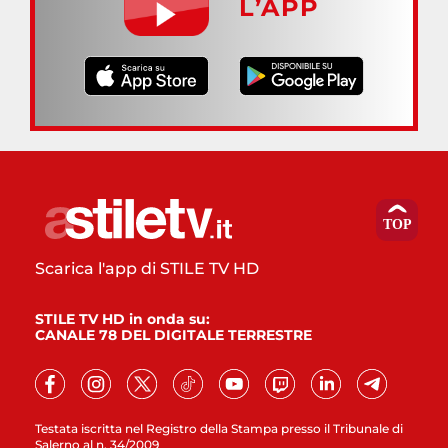
L’APP
Scarica l'app di STILE TV HD
STILE TV HD in onda su:
CANALE 78 DEL DIGITALE TERRESTRE
Testata iscritta nel Registro della Stampa presso il Tribunale di
Salerno al n. 34/2009