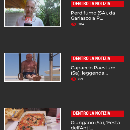
DENTRO LA NOTIZIA
Perdifumo (SA), da
Garlasco a P...
504
DENTRO LA NOTIZIA
Capaccio Paestum
(Sa), leggenda...
821
DENTRO LA NOTIZIA
Giungano (Sa), 'Festa
dell'Anti...