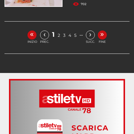
702
«
»
‹
›
1
…
2
3
4
5
INIZIO
PREC.
SUCC.
FINE
SCARICA