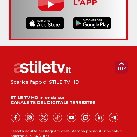
L’APP
Scarica l'app di STILE TV HD
STILE TV HD in onda su:
CANALE 78 DEL DIGITALE TERRESTRE
Testata iscritta nel Registro della Stampa presso il Tribunale di
Salerno al n. 34/2009