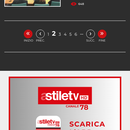
648
«
»
‹
›
2
…
1
3
4
5
6
INIZIO
PREC.
SUCC.
FINE
SCARICA