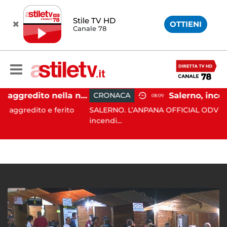
Stile TV HD
OTTIENI
Canale 78
Eboli, uomo aggredito nella notte: indagini in corso
CRONACA
08:09
o e ferito
SALERNO. L’ANPANA OFFICIAL ODV ha segnalato 
incendi...