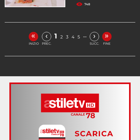
748
«
»
‹
›
1
…
2
3
4
5
INIZIO
PREC.
SUCC.
FINE
SCARICA