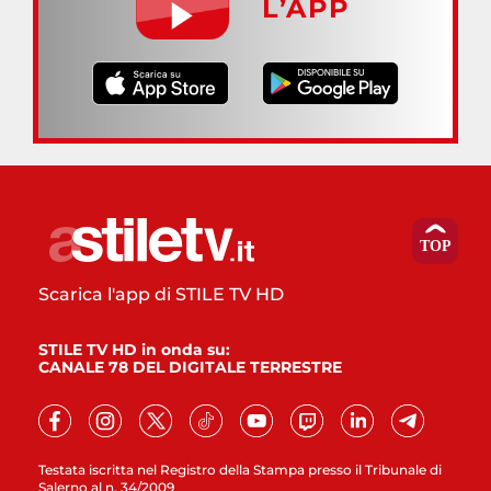
L’APP
Scarica l'app di STILE TV HD
STILE TV HD in onda su:
CANALE 78 DEL DIGITALE TERRESTRE
Testata iscritta nel Registro della Stampa presso il Tribunale di
Salerno al n. 34/2009