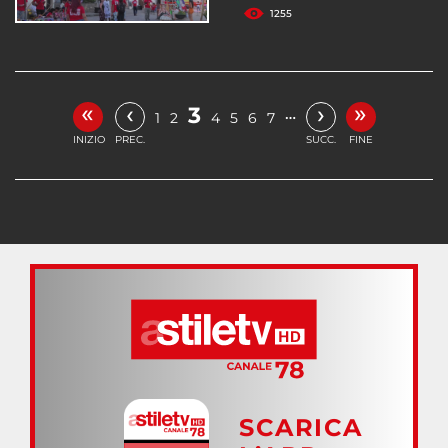
1255
«
»
‹
›
3
…
1
2
4
5
6
7
INIZIO
PREC.
SUCC.
FINE
SCARICA