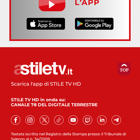
L’APP
Scarica l'app di STILE TV HD
STILE TV HD in onda su:
CANALE 78 DEL DIGITALE TERRESTRE
Testata iscritta nel Registro della Stampa presso il Tribunale di
Salerno al n. 34/2009