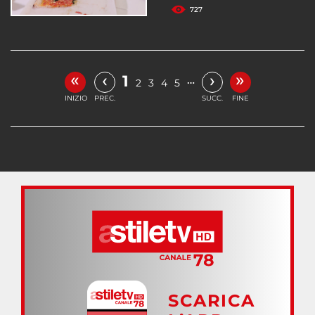
727
«
»
‹
›
1
…
2
3
4
5
INIZIO
PREC.
SUCC.
FINE
SCARICA