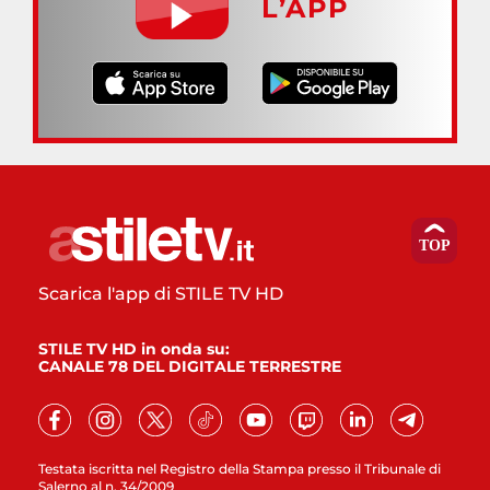
L’APP
Scarica l'app di STILE TV HD
STILE TV HD in onda su:
CANALE 78 DEL DIGITALE TERRESTRE
Testata iscritta nel Registro della Stampa presso il Tribunale di
Salerno al n. 34/2009