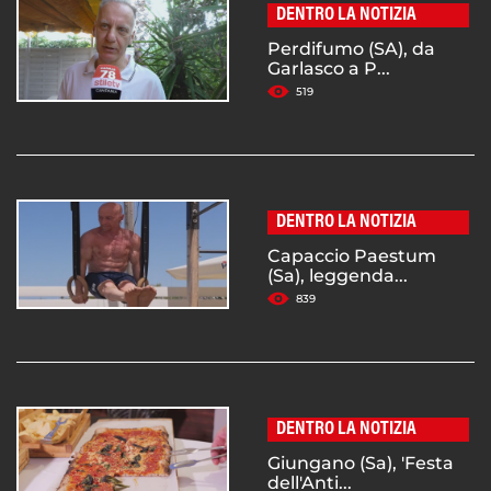
DENTRO LA NOTIZIA
Perdifumo (SA), da
Garlasco a P...
519
DENTRO LA NOTIZIA
Capaccio Paestum
(Sa), leggenda...
839
DENTRO LA NOTIZIA
Giungano (Sa), 'Festa
dell'Anti...