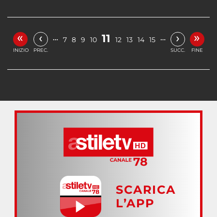
«
»
‹
›
11
…
…
7
8
9
10
12
13
14
15
INIZIO
PREC.
SUCC.
FINE
SCARICA
L’APP