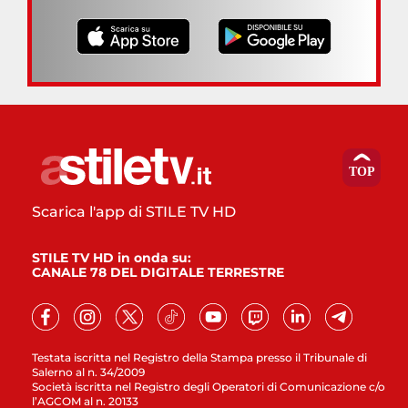
Scarica l'app di STILE TV HD
STILE TV HD in onda su:
CANALE 78 DEL DIGITALE TERRESTRE
Testata iscritta nel Registro della Stampa presso il Tribunale di
Salerno al n. 34/2009
Società iscritta nel Registro degli Operatori di Comunicazione c/o
l’AGCOM al n. 20133