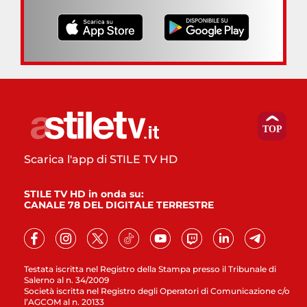
Scarica l'app di STILE TV HD
STILE TV HD in onda su:
CANALE 78 DEL DIGITALE TERRESTRE
Testata iscritta nel Registro della Stampa presso il Tribunale di
Salerno al n. 34/2009
Società iscritta nel Registro degli Operatori di Comunicazione c/o
l’AGCOM al n. 20133