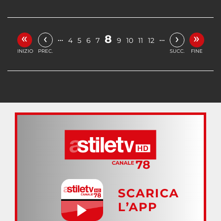
«
»
‹
›
8
…
…
4
5
6
7
9
10
11
12
INIZIO
PREC.
SUCC.
FINE
SCARICA
L’APP