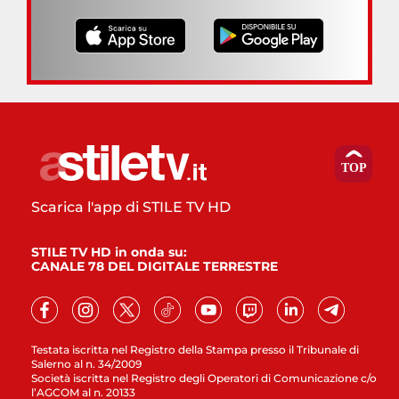
Scarica l'app di STILE TV HD
STILE TV HD in onda su:
CANALE 78 DEL DIGITALE TERRESTRE
Testata iscritta nel Registro della Stampa presso il Tribunale di
Salerno al n. 34/2009
Società iscritta nel Registro degli Operatori di Comunicazione c/o
l’AGCOM al n. 20133