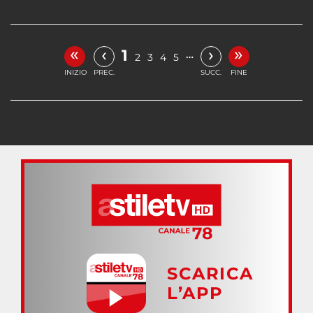
«
»
‹
›
1
…
2
3
4
5
INIZIO
PREC.
SUCC.
FINE
SCARICA
L’APP