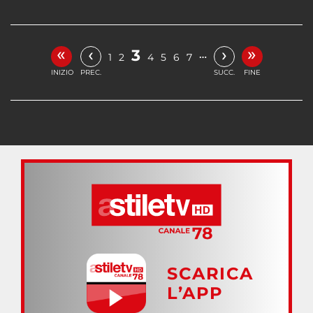
«
»
‹
›
3
…
1
2
4
5
6
7
INIZIO
PREC.
SUCC.
FINE
SCARICA
L’APP