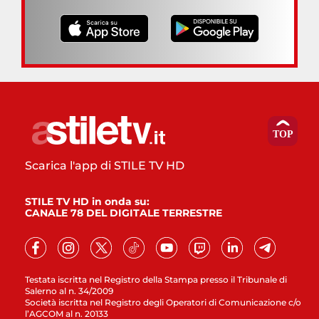
Scarica l'app di STILE TV HD
STILE TV HD in onda su:
CANALE 78 DEL DIGITALE TERRESTRE
Testata iscritta nel Registro della Stampa presso il Tribunale di
Salerno al n. 34/2009
Società iscritta nel Registro degli Operatori di Comunicazione c/o
l’AGCOM al n. 20133