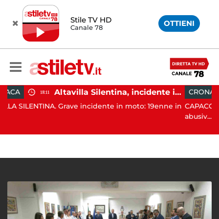
Stile TV HD
OTTIENI
Canale 78
Altavilla Silentina, incidente in moto nella notte: 19enne in prognosi riservata
CRONACA
15:38
 Grave incidente in moto: 19enne in
CAPACCIO PAESTUM. Toller
abusiv...