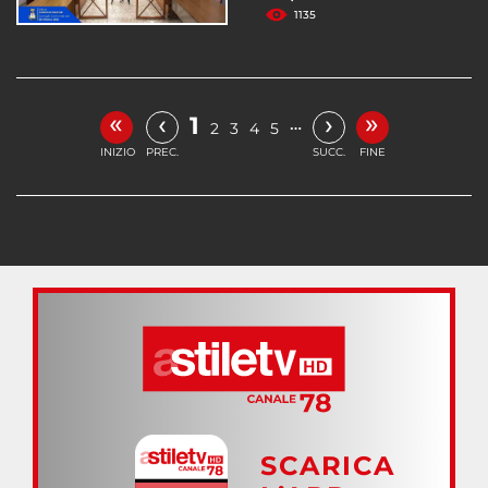
1135
«
»
‹
›
1
…
2
3
4
5
INIZIO
PREC.
SUCC.
FINE
SCARICA