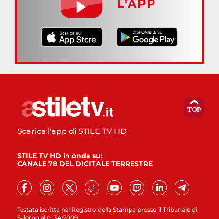
L’APP
Scarica l'app di STILE TV HD
STILE TV HD in onda su:
CANALE 78 DEL DIGITALE TERRESTRE
Testata iscritta nel Registro della Stampa presso il Tribunale di
Salerno al n. 34/2009