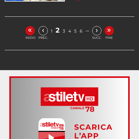
«
»
‹
›
2
…
1
3
4
5
6
INIZIO
PREC.
SUCC.
FINE
SCARICA
L’APP