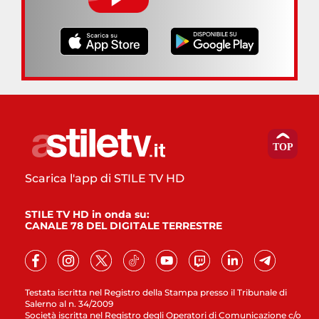
Scarica l'app di STILE TV HD
STILE TV HD in onda su:
CANALE 78 DEL DIGITALE TERRESTRE
Testata iscritta nel Registro della Stampa presso il Tribunale di
Salerno al n. 34/2009
Società iscritta nel Registro degli Operatori di Comunicazione c/o