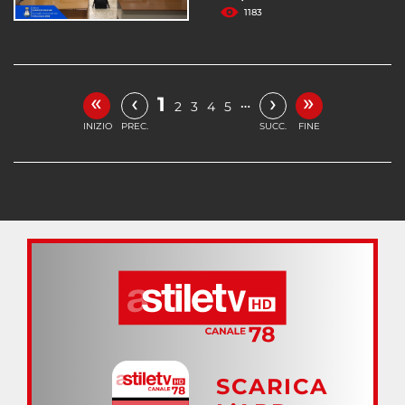
1183
«
»
‹
›
1
…
2
3
4
5
INIZIO
PREC.
SUCC.
FINE
SCARICA