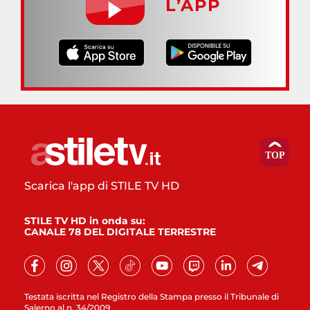
L’APP
Scarica l'app di STILE TV HD
STILE TV HD in onda su:
CANALE 78 DEL DIGITALE TERRESTRE
Testata iscritta nel Registro della Stampa presso il Tribunale di
Salerno al n. 34/2009