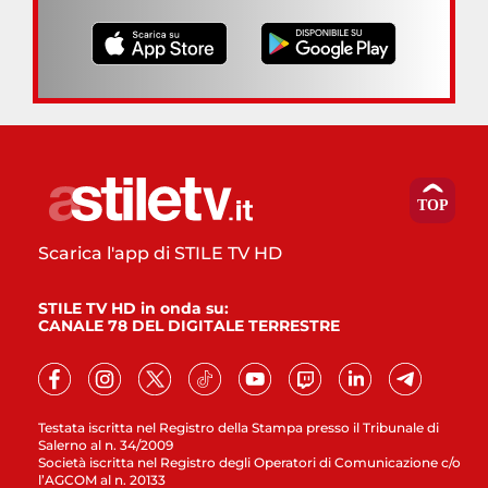
Scarica l'app di STILE TV HD
STILE TV HD in onda su:
CANALE 78 DEL DIGITALE TERRESTRE
Testata iscritta nel Registro della Stampa presso il Tribunale di
Salerno al n. 34/2009
Società iscritta nel Registro degli Operatori di Comunicazione c/o
l’AGCOM al n. 20133