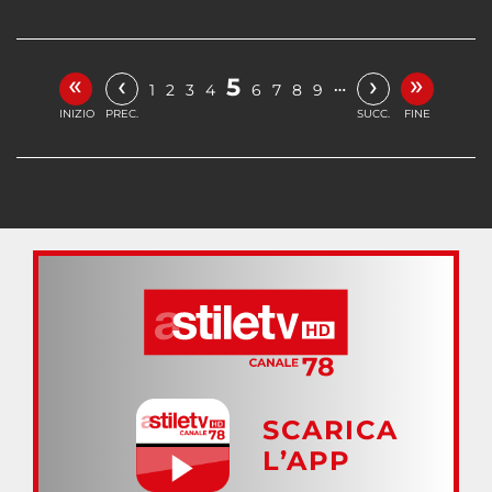
«
»
‹
›
5
…
1
2
3
4
6
7
8
9
INIZIO
PREC.
SUCC.
FINE
SCARICA
L’APP