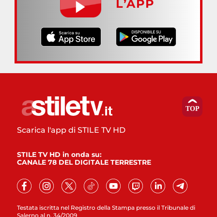
L’APP
Scarica l'app di STILE TV HD
STILE TV HD in onda su:
CANALE 78 DEL DIGITALE TERRESTRE
Testata iscritta nel Registro della Stampa presso il Tribunale di
Salerno al n. 34/2009