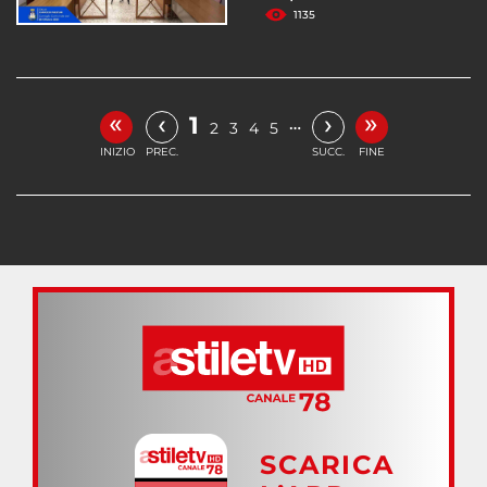
1135
«
»
‹
›
1
…
2
3
4
5
INIZIO
PREC.
SUCC.
FINE
SCARICA