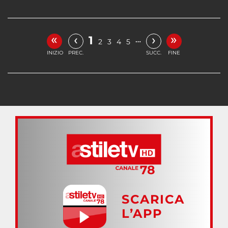
«
»
‹
›
1
…
2
3
4
5
INIZIO
PREC.
SUCC.
FINE
SCARICA
L’APP