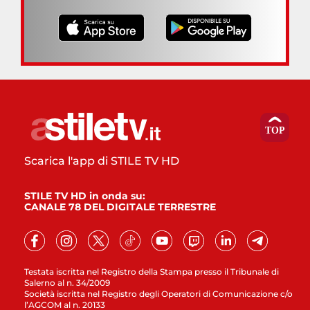
Scarica l'app di STILE TV HD
STILE TV HD in onda su:
CANALE 78 DEL DIGITALE TERRESTRE
Testata iscritta nel Registro della Stampa presso il Tribunale di
Salerno al n. 34/2009
Società iscritta nel Registro degli Operatori di Comunicazione c/o
l’AGCOM al n. 20133