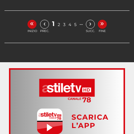
«
»
‹
›
1
…
2
3
4
5
INIZIO
PREC.
SUCC.
FINE
SCARICA
L’APP