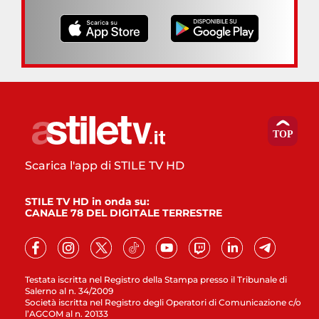
Scarica l'app di STILE TV HD
STILE TV HD in onda su:
CANALE 78 DEL DIGITALE TERRESTRE
Testata iscritta nel Registro della Stampa presso il Tribunale di
Salerno al n. 34/2009
Società iscritta nel Registro degli Operatori di Comunicazione c/o
l’AGCOM al n. 20133