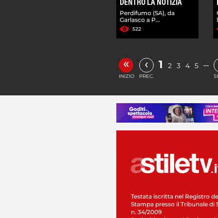
DENTRO LA NOTIZIA
Perdifumo (SA), da
Garlasco a P...
522
«
‹
1
…
2
3
4
5
INIZIO
PREC.
S
Testata iscritta nel Registro de
Stampa presso il Tribunale di 
n. 34/2009