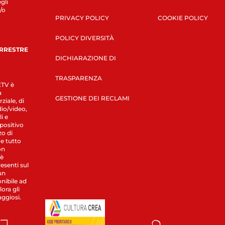
gli
/o
PRIVACY POLICY
COOKIE POLICY
POLICY DIVERSITÀ
ERRESTRE
DICHIARAZIONE DI
TRASPARENZA
LETV è
a
GESTIONE DEI RECLAMI
ziale, di
dio/video,
i e
spositivo
zo di
 e tutto
on
 è
esenti sul
un
nibile ad
ora gli
aggiosi.