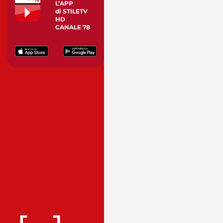
L’APP
di STILETV
HD
CANALE 78