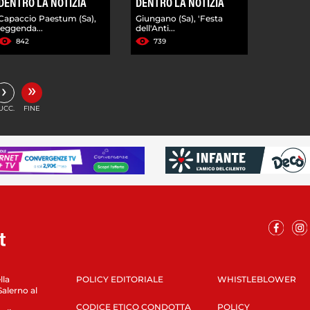
DENTRO LA NOTIZIA
DENTRO LA NOTIZIA
Capaccio Paestum (Sa),
Giungano (Sa), 'Festa
leggenda...
dell'Anti...
842
739
»
›
UCC.
FINE
lla
POLICY EDITORIALE
WHISTLEBLOWER
Salerno al
CODICE ETICO CONDOTTA
POLICY