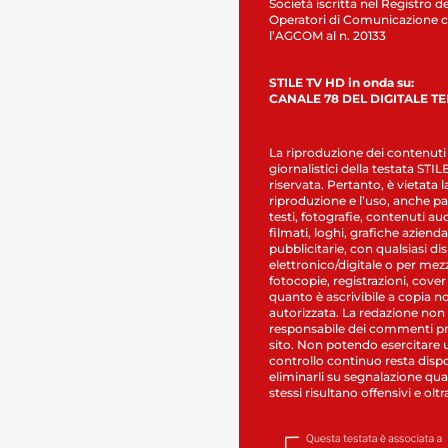
Società iscritta nel Registro de
Operatori di Comunicazione c
l’AGCOM al n. 20133
STILE TV HD in onda su:
CANALE 78 DEL DIGITALE T
La riproduzione dei contenuti
giornalistici della testata STI
riservata. Pertanto, è vietata l
riproduzione e l’uso, anche par
testi, fotografie, contenuti au
filmati, loghi, grafiche aziendal
pubblicitarie, con qualsiasi di
elettronico/digitale o per mez
fotocopie, registrazioni, cover
quanto è ascrivibile a copia n
autorizzata. La redazione non
responsabile dei commenti pr
sito. Non potendo esercitare 
controllo continuo resta dispo
eliminarli su segnalazione qual
stessi risultano offensivi e oltr