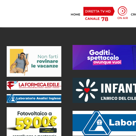
HOME
CR